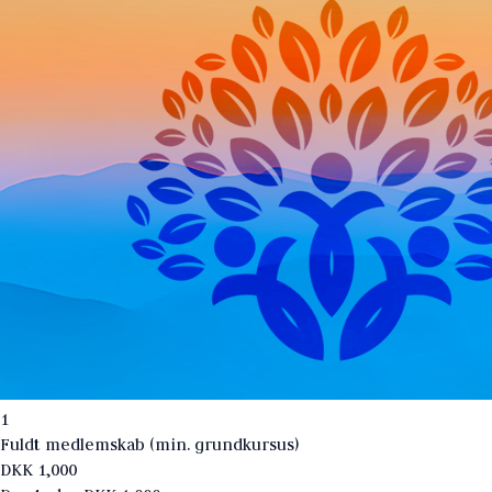
1
Fuldt medlemskab (min. grundkursus)
DKK
1,000